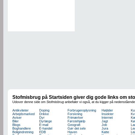
Stofmisbrug på Startsiden giver dig gode links om st
Udover denne side om
Stofmisbrug
anbefaler vi også, at du kigger på nedenstående
Antikviteter
Doping
Forbrugeroplysning
Højtider
Ku
Arbejdsmarked
Drikke
Forskning
Insekter
Kv
Aviser
Dyr
Frimærker
Internet
Kæ
Biler
Dyrlæge
Førstehjælp
Jagt
Kø
Blogs
E-mail
Geografi
Job
La
Boghandlere
E-handel
Gør det selv
Jura
Le
Boligindretning
EDB
Haven
Katte
Le