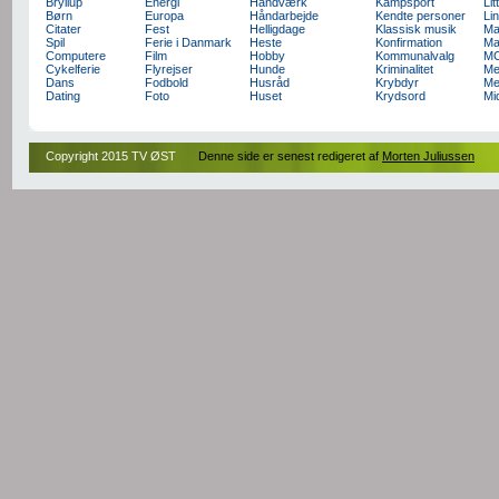
Bryllup
Energi
Håndværk
Kampsport
Lit
Børn
Europa
Håndarbejde
Kendte personer
Li
Citater
Fest
Helligdage
Klassisk musik
Ma
Spil
Ferie i Danmark
Heste
Konfirmation
Ma
Computere
Film
Hobby
Kommunalvalg
M
Cykelferie
Flyrejser
Hunde
Kriminalitet
Me
Dans
Fodbold
Husråd
Krybdyr
Me
Dating
Foto
Huset
Krydsord
Mi
Copyright 2015 TV ØST
Denne side er senest redigeret af
Morten Juliussen