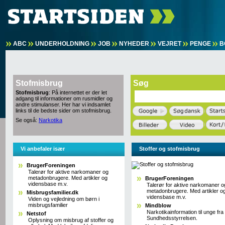
ABC
UNDERHOLDNING
JOB
NYHEDER
VEJRET
PENGE
B
Stofmisbrug
Søg
Stofmisbrug
: På internettet er der let
adgang til informationer om rusmidler og
andre stimulanser. Her har vi indsamlet
links til de bedste sider om stofmisbrug.
Se også:
Narkotika
Vi anbefaler især
Stoffer og stofmisbrug
BrugerForeningen
Talerør for aktive narkomaner og
metadonbrugere. Med artikler og
BrugerForeningen
vidensbase m.v.
Talerør for aktive narkomaner o
metadonbrugere. Med artikler o
Misbrugsfamilier.dk
vidensbase m.v.
Viden og vejledning om børn i
misbrugsfamilier
Mindblow
Narkotikainformation til unge fra
Netstof
Sundhedsstyrrelsen.
Oplysning om misbrug af stoffer og