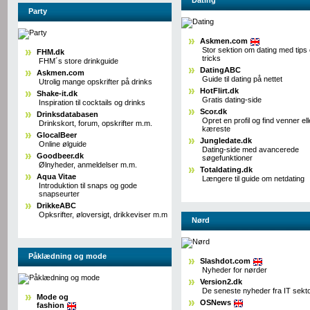
Party
Askmen.com
Stor sektion om dating med tips
FHM.dk
tricks
FHM´s store drinkguide
DatingABC
Askmen.com
Guide til dating på nettet
Utrolig mange opskrifter på drinks
HotFlirt.dk
Shake-it.dk
Gratis dating-side
Inspiration til cocktails og drinks
Scor.dk
Drinksdatabasen
Opret en profil og find venner ell
Drinkskort, forum, opskrifter m.m.
kæreste
GlocalBeer
Jungledate.dk
Online ølguide
Dating-side med avancerede
Goodbeer.dk
søgefunktioner
Ølnyheder, anmeldelser m.m.
Totaldating.dk
Aqua Vitae
Længere til guide om netdating
Introduktion til snaps og gode
snapseurter
DrikkeABC
Opksrifter, øloversigt, drikkeviser m.m
Nørd
Påklædning og mode
Slashdot.com
Nyheder for nørder
Version2.dk
De seneste nyheder fra IT sekt
Mode og
OSNews
fashion