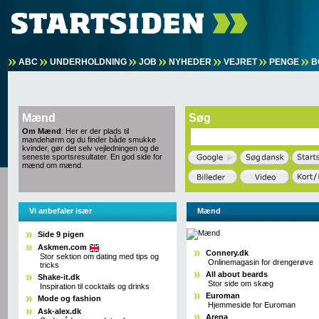
ABC
UNDERHOLDNING
JOB
NYHEDER
VEJRET
PENGE
B
Mænd
Søg
Om Mænd
: Her er der plads til
mandehørm og du finder både smukke
kvinder, gør det selv vejledningen og de
seneste sportsresultater. En god side for
mænd om mænd.
Vi anbefaler især
Mænd
Side 9 pigen
Askmen.com
Connery.dk
Stor sektion om dating med tips og
Onlinemagasin for drengerøve
tricks
All about beards
Shake-it.dk
Stor side om skæg
Inspiration til cocktails og drinks
Euroman
Mode og fashion
Hjemmeside for Euroman
Ask-alex.dk
Arena