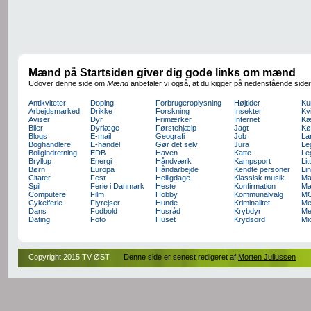
Mænd på Startsiden giver dig gode links om mænd
Udover denne side om
Mænd
anbefaler vi også, at du kigger på nedenstående sider
Antikviteter
Doping
Forbrugeroplysning
Højtider
Ku
Arbejdsmarked
Drikke
Forskning
Insekter
Kv
Aviser
Dyr
Frimærker
Internet
Kæ
Biler
Dyrlæge
Førstehjælp
Jagt
Kø
Blogs
E-mail
Geografi
Job
La
Boghandlere
E-handel
Gør det selv
Jura
Le
Boligindretning
EDB
Haven
Katte
Le
Bryllup
Energi
Håndværk
Kampsport
Lit
Børn
Europa
Håndarbejde
Kendte personer
Li
Citater
Fest
Helligdage
Klassisk musik
Ma
Spil
Ferie i Danmark
Heste
Konfirmation
Ma
Computere
Film
Hobby
Kommunalvalg
M
Cykelferie
Flyrejser
Hunde
Kriminalitet
Me
Dans
Fodbold
Husråd
Krybdyr
Me
Dating
Foto
Huset
Krydsord
Mi
Copyright 2015 TV ØST
Denne side er senest redigeret af
Morten Juliussen