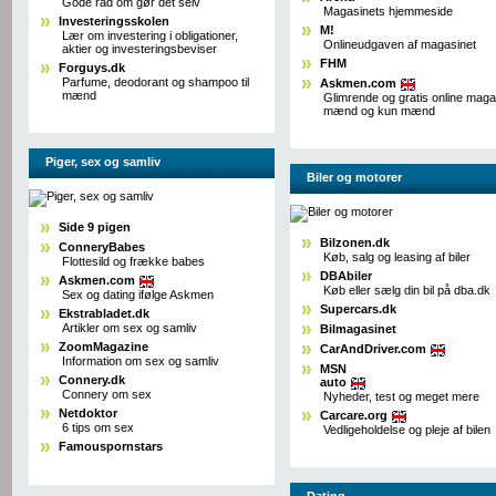
Gode råd om gør det selv
Magasinets hjemmeside
Investeringsskolen
M!
Lær om investering i obligationer,
Onlineudgaven af magasinet
aktier og investeringsbeviser
FHM
Forguys.dk
Parfume, deodorant og shampoo til
Askmen.com
mænd
Glimrende og gratis online maga
mænd og kun mænd
Piger, sex og samliv
Biler og motorer
Side 9 pigen
Bilzonen.dk
ConneryBabes
Køb, salg og leasing af biler
Flottesild og frække babes
DBAbiler
Askmen.com
Køb eller sælg din bil på dba.dk
Sex og dating ifølge Askmen
Supercars.dk
Ekstrabladet.dk
Artikler om sex og samliv
Bilmagasinet
ZoomMagazine
CarAndDriver.com
Information om sex og samliv
MSN
Connery.dk
auto
Connery om sex
Nyheder, test og meget mere
Netdoktor
Carcare.org
6 tips om sex
Vedligeholdelse og pleje af bilen
Famouspornstars
Dating