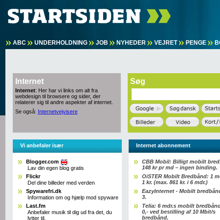
ABC
UNDERHOLDNING
JOB
NYHEDER
VEJRET
PENGE
B
Internet
Søg
Internet
: Her har vi links om alt fra
webdesign til browsere og sider, der
relaterer sig til andre aspekter af internet.
Se også:
Internetvejvisere
Vi anbefaler især
Internet abonnement
Blogger.com
CBB Mobil: Billigt mobilt bre
148 kr pr md – ingen binding.
Lav din egen blog gratis
Flickr
OiSTER Mobilt Bredbånd: 1 md
1 kr. (max. 861 kr. i 6 mdr.)
Del dine billeder med verden
Spywarefri.dk
EazyInternet - Mobilt bredbånd
3.
Information om og hjælp mod spyware
Last.fm
Telia: 6 mdr.s mobilt bredbånd 
0,- ved bestilling af 10 Mbit/s
Anbefaler musik til dig ud fra det, du
bredbånd.
lytter til.