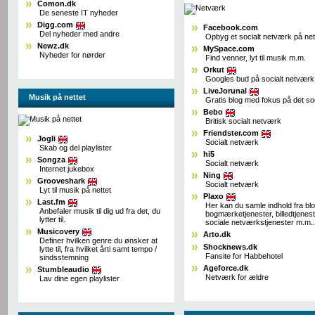
Comon.dk
De seneste IT nyheder
Digg.com
Facebook.com
Del nyheder med andre
Opbyg et socialt netværk på net
Newz.dk
MySpace.com
Nyheder for nørder
Find venner, lyt til musik m.m.
Orkut
Googles bud på socialt netværk
LiveJorunal
Musik på nettet
Gratis blog med fokus på det so
Bebo
Britisk socialt netværk
Friendster.com
Jogli
Socialt netværk
Skab og del playlister
hi5
Songza
Socialt netværk
Internet jukebox
Ning
Grooveshark
Socialt netværk
Lyt til musik på nettet
Plaxo
Last.fm
Her kan du samle indhold fra bl
Anbefaler musik til dig ud fra det, du
bogmærketjenester, billedtjenest
lytter til.
sociale netværkstjenester m.m..
Musicovery
Arto.dk
Definer hvilken genre du ønsker at
Shocknews.dk
lytte til, fra hvilket årti samt tempo /
Fansite for Habbehotel
sindsstemning
Ageforce.dk
Stumbleaudio
Netværk for ældre
Lav dine egen playlister