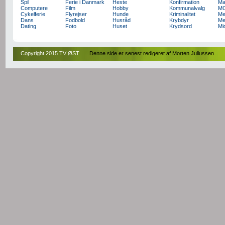
Spil
Ferie i Danmark
Heste
Konfirmation
Ma
Computere
Film
Hobby
Kommunalvalg
M
Cykelferie
Flyrejser
Hunde
Kriminalitet
Me
Dans
Fodbold
Husråd
Krybdyr
Me
Dating
Foto
Huset
Krydsord
Mi
Copyright 2015 TV ØST
Denne side er senest redigeret af
Morten Juliussen