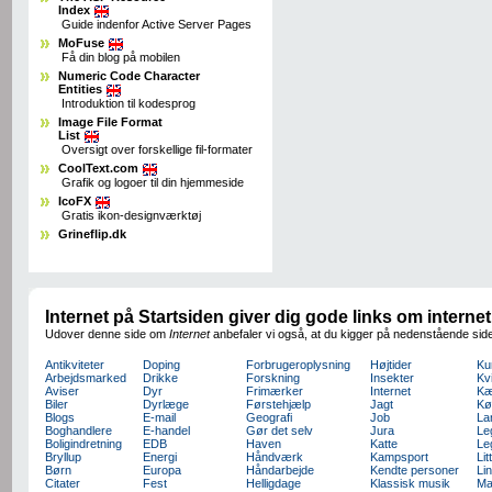
Index
Guide indenfor Active Server Pages
MoFuse
Få din blog på mobilen
Numeric Code Character
Entities
Introduktion til kodesprog
Image File Format
List
Oversigt over forskellige fil-formater
CoolText.com
Grafik og logoer til din hjemmeside
IcoFX
Gratis ikon-designværktøj
Grineflip.dk
Internet på Startsiden giver dig gode links om internet
Udover denne side om
Internet
anbefaler vi også, at du kigger på nedenstående side
Antikviteter
Doping
Forbrugeroplysning
Højtider
Ku
Arbejdsmarked
Drikke
Forskning
Insekter
Kv
Aviser
Dyr
Frimærker
Internet
Kæ
Biler
Dyrlæge
Førstehjælp
Jagt
Kø
Blogs
E-mail
Geografi
Job
La
Boghandlere
E-handel
Gør det selv
Jura
Le
Boligindretning
EDB
Haven
Katte
Le
Bryllup
Energi
Håndværk
Kampsport
Lit
Børn
Europa
Håndarbejde
Kendte personer
Li
Citater
Fest
Helligdage
Klassisk musik
Ma