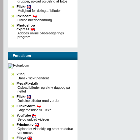
grupper, upload og deling af fotos
Flickr
Mulighed for deling af billeder
Pixlr.com
Online billedbehandling
Photoshop
express
Adobes online billedredigerings
program
Fotoalbum
23hq
Dansk flickr pendent
MegaPixel.dk
Opload billeder og skriv dagbog på
nettet
Flickr
Del dine billeder med verden
FlickrStorm
Søgemaskine til Flickr
YouTube
Se og opload videoer
Friction.tv
Opload et videoklip og start en debat
om emnet
Flixya