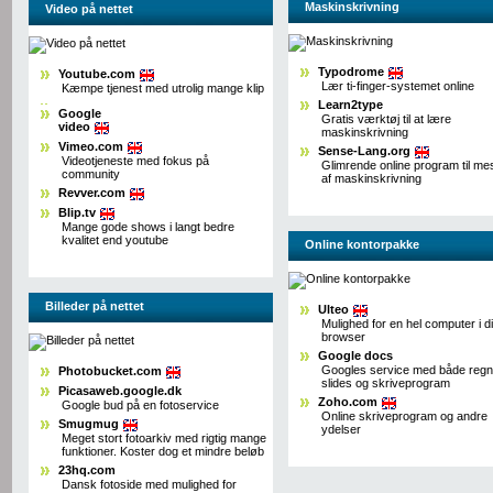
Maskinskrivning
Video på nettet
Typodrome
Youtube.com
Lær ti-finger-systemet online
Kæmpe tjenest med utrolig mange klip
Learn2type
Google
Gratis værktøj til at lære
video
maskinskrivning
Vimeo.com
Sense-Lang.org
Videotjeneste med fokus på
Glimrende online program til mes
community
af maskinskrivning
Revver.com
Blip.tv
Mange gode shows i langt bedre
kvalitet end youtube
Online kontorpakke
Billeder på nettet
Ulteo
Mulighed for en hel computer i d
browser
Google docs
Googles service med både regn
Photobucket.com
slides og skriveprogram
Picasaweb.google.dk
Zoho.com
Google bud på en fotoservice
Online skriveprogram og andre
Smugmug
ydelser
Meget stort fotoarkiv med rigtig mange
funktioner. Koster dog et mindre beløb
23hq.com
Dansk fotoside med mulighed for