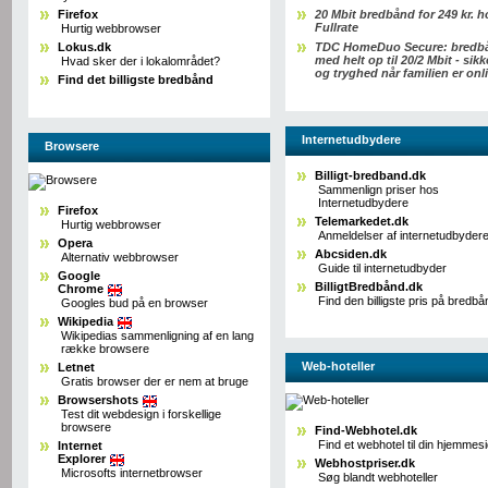
Firefox
20 Mbit bredbånd for 249 kr. h
Fullrate
Hurtig webbrowser
Lokus.dk
TDC HomeDuo Secure: bredb
med helt op til 20/2 Mbit - sik
Hvad sker der i lokalområdet?
og tryghed når familien er onl
Find det billigste bredbånd
Internetudbydere
Browsere
Billigt-bredband.dk
Sammenlign priser hos
Internetudbydere
Firefox
Telemarkedet.dk
Hurtig webbrowser
Anmeldelser af internetudbyder
Opera
Abcsiden.dk
Alternativ webbrowser
Guide til internetudbyder
Google
BilligtBredbånd.dk
Chrome
Find den billigste pris på bredbå
Googles bud på en browser
Wikipedia
Wikipedias sammenligning af en lang
række browsere
Web-hoteller
Letnet
Gratis browser der er nem at bruge
Browsershots
Test dit webdesign i forskellige
browsere
Find-Webhotel.dk
Find et webhotel til din hjemmes
Internet
Explorer
Webhostpriser.dk
Microsofts internetbrowser
Søg blandt webhoteller