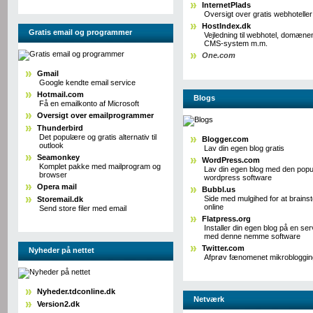
InternetPlads
Oversigt over gratis webhoteller
HostIndex.dk
Gratis email og programmer
Vejledning til webhotel, domæne
CMS-system m.m.
One.com
Gmail
Google kendte email service
Hotmail.com
Blogs
Få en emailkonto af Microsoft
Oversigt over emailprogrammer
Thunderbird
Det populære og gratis alternativ til
Blogger.com
outlook
Lav din egen blog gratis
Seamonkey
WordPress.com
Komplet pakke med mailprogram og
Lav din egen blog med den pop
browser
wordpress software
Opera mail
Bubbl.us
Side med mulgihed for at brains
Storemail.dk
online
Send store filer med email
Flatpress.org
Installer din egen blog på en ser
med denne nemme software
Twitter.com
Nyheder på nettet
Afprøv fænomenet mikrobloggin
Nyheder.tdconline.dk
Netværk
Version2.dk